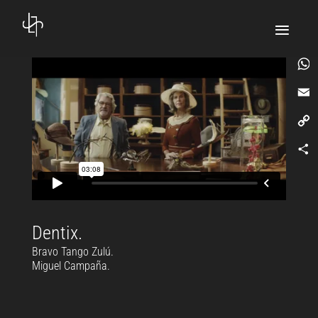
What
Email
Copy
Link
Comp
Dentix.
Bravo Tango Zulú.
Miguel Campaña.