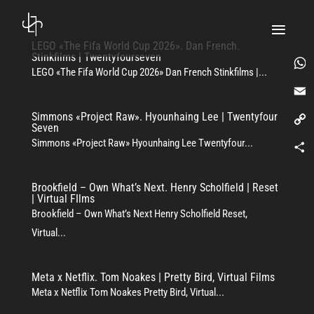
LEGO «The Fifa World Cup 2026». Dan French.
Stinkfilms | Twentyfourseven
LEGO «The Fifa World Cup 2026» Dan French Stinkfilms |...
What
Simmons «Project Raw». Hyounhaing Lee | Twentyfour
Email
Seven
Simmons «Project Raw» Hyounhaing Lee Twentyfour...
Copy
Link
Comp
Brookfield – Own What’s Next. Henry Scholfield | Reset
| Virtual FIlms
Brookfield – Own What’s Next Henry Scholfield Reset,
Virtual...
Meta x Netflix. Tom Noakes | Pretty Bird, Virtual Films
Meta x Netflix Tom Noakes Pretty Bird, Virtual...